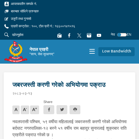
आपतकालीन सम्पर्क नं.
बारम्बार सोधिने प्रश्नहरु
उजुरी तथा गुनासो
प्रहरी कन्ट्रोल : १००, टोल फ्री नं.: १६६००१४१५१६
नेपा
EN
नेपाल प्रहरी
Low Bandwidth
"सत्य, सेवा सुरक्षणम्"
जबरजस्ती करणी गरेको अभियोगमा पक्राउ
२०८३-०३-१३
Share
-
+
A
A
A
नवलपरासी पश्‍चिम, ५९ वर्षीया महिलालाई जबरजस्ती करणी गरेको अभियोगमा
बर्दघाट नगरपालिका-१२ बस्ने ५१ वर्षीय राम बहादुर सुनारलाई शुक्रबार राति
प्रहरीले पक्राउ गरेको छ ।