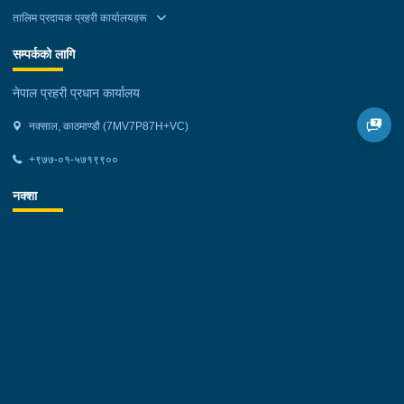
तालिम प्रदायक प्रहरी कार्यालयहरू
सम्पर्कको लागि
नेपाल प्रहरी प्रधान कार्यालय
नक्साल, काठमाण्डौ (7MV7P87H+VC)
+९७७-०१-५७१९९००
नक्शा