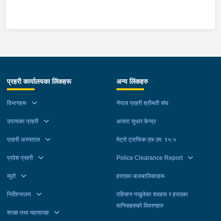
बिहान प्रहरीले पक्राउ गरेको छ । रूद्रले ती बालिकालाई जबरजस्ती करणी
गरेको भन्ने उजुरीको आधारमा इलाका प्रहरी कार्यालय दार्माबाट खटिएको
प्रहरीले उनलाई पक्राउ गरेको हो । यस सम्बन्धमा प्रहरीले आवश्यक
अनुसन्धान गरिरहेको छ ।
प्रहरी कार्यालयका लिंकहरू
अन्य लिंकहरु
विभागहरू
नेपाल प्रहरी श्रीमती संघ
उपत्यका प्रहरी
आसरा सुधार केन्द्र
प्रहरी अस्पताल
मेट्रो ट्राफिक एफ.एम. ९५.५
प्रदेश प्रहरी
Police Clearance Report
व्यूरो
हराएका बालबालिकाहरू
निर्देशनालय
पहिचान नखुलेका शवहरू र हराएका
मानिसहरुको विवरणहरु
शाखा तथा महाशाखा