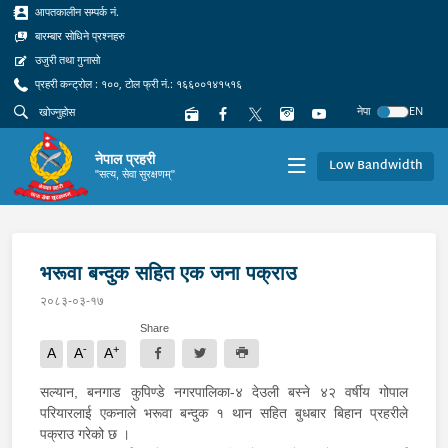
आपतकालीन सम्पर्क नं.
बारम्बार सोधिने प्रश्नहरु
उजुरी तथा गुनासो
प्रहरी कन्ट्रोल : १००, टोल फ्री नं.: १६६००१४१५१६
नेपा
EN
नेपाल प्रहरी
Low Bandwidth
"सत्य, सेवा सुरक्षणम्"
भरूवा बन्दुक सहित एक जना पक्राउ
२०८३-०३-१७
Share
-
+
A
A
A
सल्यान, बनगाड कुपिण्डे नगरपालिका-४ देउली बस्ने ४२ वर्षीय गोपाल
परियारलाई एकनाले भरूवा बन्दुक १ थान सहित बुधबार बिहान प्रहरीले
पक्राउ गरेको छ ।