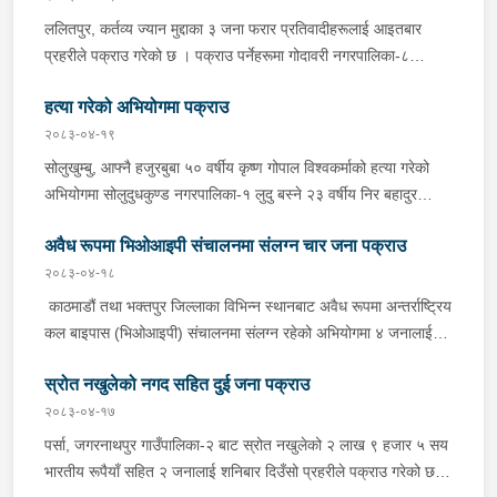
भएको भन्ने उजुरीको आधारमा काठमाडौं उपत्यका अपराध अनुसन्धान कार्यालय
ललितपुर, कर्तव्य ज्यान मुद्दाका ३ जना फरार प्रतिवादीहरूलाई आइतबार
टेकुबाट खटिएको प्रहरीले उनलाई काठमाडौं महानगरपालिका-३१ बाट पक्राउ
प्रहरीले पक्राउ गरेको छ । पक्राउ पर्नेहरूमा गोदावरी नगरपालिका-८
गरेको हो । उनलाई आवश्यक अनुसन्धान तथा कारबाहीको लागि वैदेशिक
डुकुछाप बस्ने ३० वर्षीय प्रदिप थापा मगर, ३० वर्षीय प्रबिन थापा मगर र ३०
रोजगार विभाग ताहाचल काठमाडौं पठाइएको छ ।
हत्या गरेको अभियोगमा पक्राउ
वर्षीय गोपिनी थापा मगर रहेका छन् ।गोदावरी नगरपालिका-८ डुकुछापकी एक
युवतीको २०७७ चैत २ गते हत्या भएको घटनामा संलग्न रही फरार रहेका
२०८३-०४-१९
उनीहरूलाई जिल्ला प्रहरी परिसर ललितपुरबाट खटिएको प्रहरीले पक्राउ
सोलुखुम्बु, आफ्नै हजुरबुबा ५० वर्षीय कृष्ण गोपाल विश्वकर्माको हत्या गरेको
गरेको छ ।उनीहरू उपर जिल्ला अदालत ललितपुरबाट ३ दिन म्याद थप
अभियोगमा सोलुदुधकुण्ड नगरपालिका-१ लुदु बस्ने २३ वर्षीय निर बहादुर
अनुमति लिई यस सम्बन्धमा प्रहरीले आवश्यक अनुसन्धान गरिरहेको छ ।
विश्वकर्मालाई मंगलबार दिउँसो प्रहरीले पक्राउ गरेको छ ।निर बहादुरले
अवैध रूपमा भिओआइपी संचालनमा संलग्न चार जना पक्राउ
सोमबार राति कुटपिट गर्दा कृष्ण गोपाल गम्भीर घाइते भएको भन्ने खबर प्राप्त
हुनासाथ प्रहरी चौकी नुनथलाबाट खटिएको प्रहरीले निर बहादुरलाई पक्राउ
२०८३-०४-१८
गरेको हो । गम्भीर घाइते भएका कृष्ण गोपालको स्वास्थ्य चौकी नुनथलामा
काठमाडौं तथा भक्तपुर जिल्लाका विभिन्न स्थानबाट अवैध रूपमा अन्तर्राष्ट्रिय
उपचारको क्रममा मंगलबार दिउँसो मृत्यु भएको हो । यस सम्बन्धमा प्रहरीले
कल बाइपास (भिओआइपी) संचालनमा संलग्न रहेको अभियोगमा ४ जनालाई
आवश्यक अनुसन्धान गरिरहेको छ ।
प्रहरीले पक्राउ गरेको छ । पक्राउ पर्नेहरूमा काठमाडौं महानगरपालिका-८
स्रोत नखुलेको नगद सहित दुई जना पक्राउ
जयबागेश्वरी डेरा गरी बस्ने गोरखा घर भएका २२ को वर्षीय प्रोशेस गुरूङ,
काठमाडौं महानगरपालिका-७ गणेशस्थान बस्ने शंखरापुर नगरपालिका-१ घर
२०८३-०४-१७
भएकी २० वर्षीया मुना श्रेष्ठ, भक्तपुर सूर्यविनायक नगरपालिका-४ डेरा गरी
पर्सा, जगरनाथपुर गाउँपालिका-२ बाट स्रोत नखुलेको २ लाख ९ हजार ५ सय
बस्ने कञ्चनपुर घर भएका २१ वर्षीय जेनित झुकाल र भक्तपुर सूर्यविनायक
भारतीय रूपैयाँ सहित २ जनालाई शनिबार दिउँसो प्रहरीले पक्राउ गरेको छ ।
नगरपालिका-१ बस्ने ३४ वर्षीय कृष्ण नगरकोटी रहेका छन् । केन्द्रीय