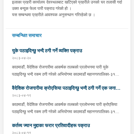
इलाका प्रहरी कार्यालय देवस्थलबाट खटिएको प्रहरीले उनको घर तलासी गर्दा
उक्त बन्दुक फेला पारी पक्राउ गरेको हो ।
यस सम्बन्धमा प्रहरीले आवश्यक अनुसन्धान गरिरहेको छ ।
सम्बन्धित समाचार
युके पठाइदिन्छु भन्दै ठगी गर्ने व्यक्ति पक्राउ
२०८३-०४-२०
काठमाडौं, वैदेशिक रोजगारीमा आकर्षक तलबको प्रलोभनमा पारी युके
पठाइदिन्छु भन्दै रकम ठगी गरेको अभियोगमा काठमाडौं महानगरपालिका-३१
बस्ने धनुषा जनकनन्दिनी गाउँपालिका-२ घर भएका २६ वर्षीय रिजवान शेषलाई
वैदेशिक रोजगारीमा क्रोएसिया पठाइदिन्छु भन्दै ठगी गर्ने एक जना
मंगलबार प्रहरीले पक्राउ गरेको छ । रिजवानले युके पठाइदिन्छु भन्दै १
जना पीडितबाट ७ लाख रूपैयाँ लिई सम्पर्कविहीन भएको भन्ने पीडितको
२०८३-०४-१९
पक्राउ
उजुरीको आधारमा काठमाडौं उपत्यका अपराध अनुसन्धान कार्यालय टेकुबाट
काठमाडौं, वैदेशिक रोजगारीमा आकर्षक तलबको प्रलोभनमा पारी क्रोएसिया
खटिएको प्रहरीले उनलाई काठमाडौं महानगरपालिका-३१ बाट पक्राउ गरेको
पठाइदिन्छु भन्दै रकम ठगी गरेको अभियोगमा काठमाडौं महानगरपालिका-३१
हो । उनलाई आवश्यक अनुसन्धान तथा कारबाहीको लागि वैदेशीक रोजगार
बस्ने कन्चनपुर भीमदत्त नगरपालिका-११ घर भएका ४४ वर्षीय नवराज
विभाग ताहाचल काठमाडौं पठाइएको छ ।
कर्तव्य ज्यान मुद्दाका फरार प्रतिवादीहरू पक्राउ
भट्टलाई आइतबार प्रहरीले पक्राउ गरेको छ ।नवराजले क्रोएसिया
पठाइदिन्छु भन्दै १ जना पीडितबाट ८ लाख ५० हजार रूपैयाँ लिई सम्पर्कविहीन
२०८३-०४-१९