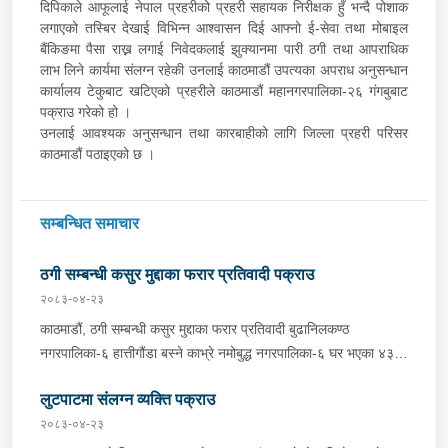
दिपिकाले आफूलाई नेपाल प्रहरीको प्रहरी सहायक निरीक्षक हुँ भन्दै पोशाक
लगाएको तस्बिर देखाई विभिन्न आश्‍वासन दिई आफ्नो ई-सेवा तथा मोबाइल
बैंकिङमा पैसा राख्न लगाई निवेदकलाई झुक्यानमा पारी ठगी तथा आपराधिक
लाभ लिने कार्यमा संलग्न रहेकी उनलाई काठमाडौं उपत्यका अपराध अनुसन्धान
कार्यालय टेकुबाट खटिएको प्रहरीले काठमाडौं महानगरपालिका-२६ गंगबुबाट
पक्राउ गरेको हो ।
उनलाई आवश्यक अनुसन्धान तथा कारबाहीको लागि जिल्ला प्रहरी परिसर
काठमाडौं पठाइएको छ ।
सम्बन्धित समाचार
ठगी सम्बन्धी कसुर मुद्दाका फरार प्रतिवादी पक्राउ
२०८३-०४-२३
काठमाडौं, ठगी सम्बन्धी कसुर मुद्दाका फरार प्रतिवादी बुढानिलकण्ठ
नगरपालिका-६ हात्तीगौंडा बस्ने काभ्रे नमोबुद्ध नगरपालिका-६ घर भएका ४३
वर्षीय सूर्यमान तामाङलाई बिहीबार प्रहरीले पक्राउ गरेको छ । उक्त मुद्दामा
लुटपाटमा संलग्न व्यक्ति पक्राउ
फरार रहेका उनलाई काठमाडौं उपत्यका अपराध अनुसन्धान कार्यालय टेकुबाट
खटिएको प्रहरीले काठमाडौं महानगरपालिका-४ धुम्बाराहीबाट पक्राउ गरेको हो
२०८३-०४-२३