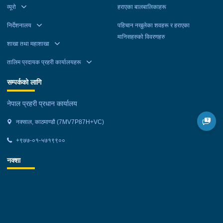
व्यूरो
हराएका बालबालिकाहरू
निर्देशनालय
पहिचान नखुलेका शवहरू र हराएका
मानिसहरुको विवरणहरु
शाखा तथा महाशाखा
तालिम प्रदायक प्रहरी कार्यालयहरू
सम्पर्कको लागि
नेपाल प्रहरी प्रधान कार्यालय
नक्साल, काठमाण्डौ (7MV7P87H+VC)
+९७७-०१-५७१९९००
नक्शा