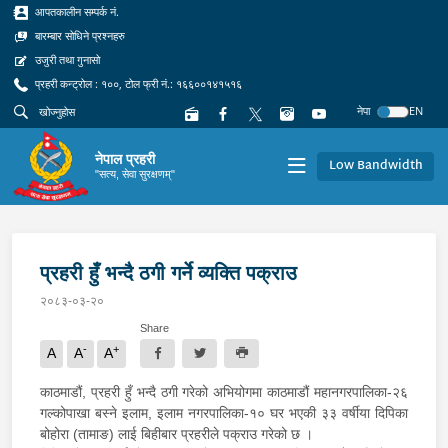
आपतकालीन सम्पर्क नं.
बारम्बार सोधिने प्रश्नहरु
उजुरी तथा गुनासो
प्रहरी कन्ट्रोल : १००, टोल फ्री नं.: १६६००१४१५१६
नेपा
EN
नेपाल प्रहरी
Low Bandwidth
"सत्य, सेवा सुरक्षणम्"
प्रहरी हुँ भन्दै ठगी गर्ने व्यक्ति पक्राउ
२०८३-०३-२०
Share
-
+
A
A
A
काठमाडौं, प्रहरी हुँ भन्दै ठगी गरेको अभियोगमा काठमाडौं महानगरपालिका-२६
गल्कोपाखा बस्ने इलाम, इलाम नगरपालिका-१० घर भएकी ३३ वर्षीया दिपिका
बोहोरा (तामाङ) लाई बिहीबार प्रहरीले पक्राउ गरेको छ ।