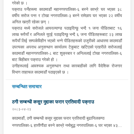
गरेको छ ।
पक्राउ पर्नेहरूमा काठमाडौं महानगरपालिका-६ बस्ने काभ्रे घर भएका ३८
वर्षीय सरोज पन्त र टोखा नगरपालिका-३ बस्ने रामेछाप घर भएका २२ वर्षीय
अनिल खत्री रहेका छन् ।
पक्राउ मध्ये सरोजले आयरल्याण्ड पठाइदिन्छु भन्दै १ जना पीडितबाट १६
लाख रूपैयाँ र अनिलले युएई पठाइदिन्छु भन्दै ६ जना पीडितहरूबाट २३ लाख
रूपैयाँ लिई सम्पर्कविहीन भएको भन्ने पीडितहरूको उजुरीको आधारमा काठमाडौं
उपत्यका अपराध अनुसन्धान कार्यालय टेकुबाट खटिएको प्रहरीले सरोजलाई
काठमाडौं महानगरपालिका-८ बाट शुक्रबार र अनिललाई टोखा नगरपालिका-६
बाट बिहीबार पक्राउ गरेको हो ।
उनीहरूलाई आवश्यक अनुसन्धान तथा कारबाहीको लागि वैदेशिक रोजगार
विभाग ताहाचल काठमाडौं पठाइएको छ ।
सम्बन्धित समाचार
ठगी सम्बन्धी कसुर मुद्दाका फरार प्रतिवादी पक्राउ
२०८३-०४-२३
काठमाडौं, ठगी सम्बन्धी कसुर मुद्दाका फरार प्रतिवादी बुढानिलकण्ठ
नगरपालिका-६ हात्तीगौंडा बस्ने काभ्रे नमोबुद्ध नगरपालिका-६ घर भएका ४३
वर्षीय सूर्यमान तामाङलाई बिहीबार प्रहरीले पक्राउ गरेको छ । उक्त मुद्दामा