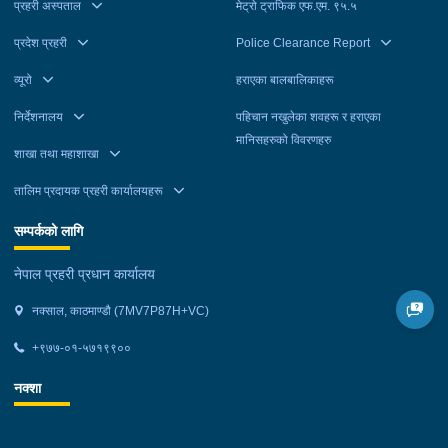
प्रहरी अस्पताल
मेट्रो ट्राफिक एफ.एम. ९५.५
प्रदेश प्रहरी
Police Clearance Report
व्यूरो
हराएका बालबालिकाहरू
निर्देशनालय
पहिचान नखुलेका शवहरू र हराएका
मानिसहरुको विवरणहरु
शाखा तथा महाशाखा
तालिम प्रदायक प्रहरी कार्यालयहरू
सम्पर्कको लागि
नेपाल प्रहरी प्रधान कार्यालय
नक्साल, काठमाण्डौ (7MV7P87H+VC)
+९७७-०१-५७१९९००
नक्शा