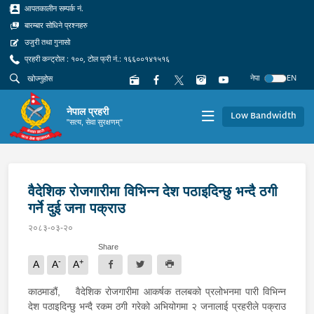
आपतकालीन सम्पर्क नं.
बारम्बार सोधिने प्रश्नहरु
उजुरी तथा गुनासो
प्रहरी कन्ट्रोल : १००, टोल फ्री नं.: १६६००१४१५१६
नेपा
EN
नेपाल प्रहरी
Low Bandwidth
"सत्य, सेवा सुरक्षणम्"
वैदेशिक रोजगारीमा विभिन्न देश पठाइदिन्छु भन्दै ठगी
गर्ने दुई जना पक्राउ
२०८३-०३-२०
Share
-
+
A
A
A
काठमाडौं,
वैदेशिक रोजगारीमा आकर्षक तलबको प्रलोभनमा पारी विभिन्न
देश पठाइदिन्छु भन्दै रकम ठगी गरेको अभियोगमा २ जनालाई प्रहरीले पक्राउ