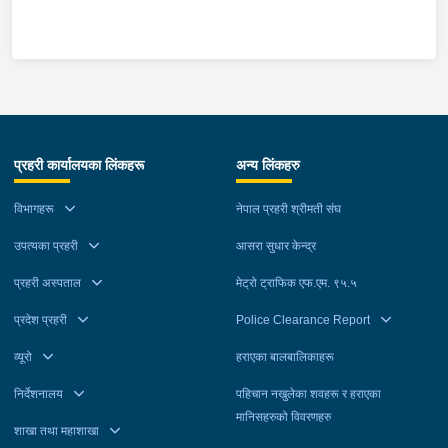
पक्राउ पर्नेहरूमा बुढानिलकण्ठ नगरपालिका-८ बालुवाखानी बस्ने धनुषा घर
भएका ३८ वर्षीय घनश्याम क्रामछाकी, बुढानिलकण्ठ नगरपालिका-१३ भंगाल
बस्ने तनहुँ घर भएका २४ वर्षीय अन्जान दाश र काठमाडौं महानगरपालिका-८
जयबागेश्वरी बस्ने २८ वर्षीय सजिर श्रेष्ठ रहेका छन् । बुढानिलकण्ठ
नगरपालिका-९ पिपलबोटस्थित घरबाट साउन १२ गते र सोही नगरपालिका-१२
राधाकृष्ण मन्दिरस्थित घरबाट साउन २० गते सुन तथा चाँदीका गरगहना, नगद
र मोबाइल शृङखलाबद्ध रूपमा चोरी भएको घटनाको अनुसन्धानको क्रममा
प्रहरी कार्यालयका लिंकहरू
अन्य लिंकहरु
काठमाडौं उपत्यका अपराध अनुसन्धान कार्यालय टेकु समेतबाट खटिएको
प्रहरीले उक्त कार्यमा संलग्न उनीहरूलाई काठमाडौंको विभिन्न स्थानबाट
विभागहरू
नेपाल प्रहरी श्रीमती संघ
पक्राउ गरेको हो । उनीहरूलाई आवश्यक अनुसन्धान तथा कारबाहीको लागि
जिल्ला प्रहरी परिसर काठमाडौं पठाइएको छ ।
उपत्यका प्रहरी
आसरा सुधार केन्द्र
प्रहरी अस्पताल
मेट्रो ट्राफिक एफ.एम. ९५.५
प्रदेश प्रहरी
Police Clearance Report
व्यूरो
हराएका बालबालिकाहरू
निर्देशनालय
पहिचान नखुलेका शवहरू र हराएका
मानिसहरुको विवरणहरु
शाखा तथा महाशाखा