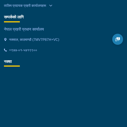
तालिम प्रदायक प्रहरी कार्यालयहरू
सम्पर्कको लागि
नेपाल प्रहरी प्रधान कार्यालय
नक्साल, काठमाण्डौ (7MV7P87H+VC)
+९७७-०१-५७१९९००
नक्शा