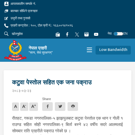
आपतकालीन सम्पर्क नं.
बारम्बार सोधिने प्रश्नहरु
उजुरी तथा गुनासो
प्रहरी कन्ट्रोल : १००, टोल फ्री नं.: १६६००१४१५१६
नेपा
EN
नेपाल प्रहरी
Low Bandwidth
"सत्य, सेवा सुरक्षणम्"
कटुवा पेस्तोल सहित एक जना पक्राउ
२०८३-०३-२३
Share
-
+
A
A
A
रौतहट, गरूडा नगरपालिका-५ झाझपुलबाट कटुवा पेस्तोल एक थान र गोली १
राउण्ड सहित सोही नगरपालिका-९ बिर्ता बस्ने ४२ वर्षीय सदरे आलमलाई
सोमबार राति प्रहरीले पक्राउ गरेको छ ।