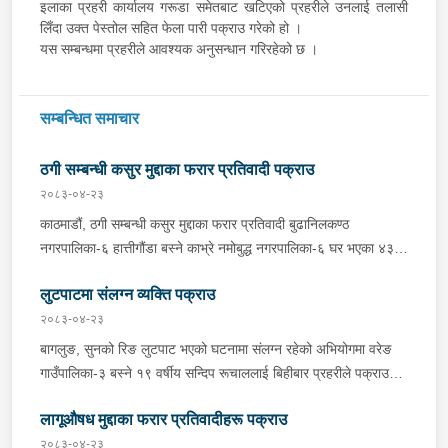
इलाका प्रहरी कार्यालय गरूडा समेतबाट खटिएको प्रहरीले उनलाई तलासी
लिँदा उक्त पेस्तोल सहित फेला पारी पक्राउ गरेको हो ।
यस सम्बन्धमा प्रहरीले आवश्यक अनुसन्धान गरिरहेको छ ।
सम्बन्धित समाचार
ठगी सम्बन्धी कसुर मुद्दाका फरार प्रतिवादी पक्राउ
२०८३-०४-२३
काठमाडौं, ठगी सम्बन्धी कसुर मुद्दाका फरार प्रतिवादी बुढानिलकण्ठ
नगरपालिका-६ हात्तीगौंडा बस्ने काभ्रे नमोबुद्ध नगरपालिका-६ घर भएका ४३
वर्षीय सूर्यमान तामाङलाई बिहीबार प्रहरीले पक्राउ गरेको छ । उक्त मुद्दामा
लुटपाटमा संलग्न व्यक्ति पक्राउ
फरार रहेका उनलाई काठमाडौं उपत्यका अपराध अनुसन्धान कार्यालय टेकुबाट
खटिएको प्रहरीले काठमाडौं महानगरपालिका-४ धुम्बाराहीबाट पक्राउ गरेको हो
२०८३-०४-२३
। उनलाई फैसला कार्यान्वयनको लागि जिल्ला अदालत काठमाडौंमा पेश गरिएको
बागलुङ, सुनको रिङ लुटपाट भएको घटनामा संलग्न रहेको अभियोगमा वरेङ
छ ।
गाउँपालिका-३ बस्ने १९ वर्षीय सन्दिप रूचाललाई बिहीबार प्रहरीले पक्राउ
गरेको छ । सन्दिपले वरेङ गाउँपालिका-३ बाटाकाचौर मजुवामा पीडितलाई डर,
लागूऔषध मुद्दाका फरार प्रतिवादीहरू पक्राउ
धाक धम्की दिई सुनको रिङ लुटेको भन्ने खबर प्राप्त हुनासाथ इलाका प्रहरी
कार्यालय वरेङबाट खटिएको प्रहरीले उनलाई पक्राउ गरेको हो । उनी उपर
२०८३-०४-२३