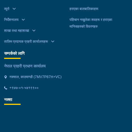
व्यूरो
हराएका बालबालिकाहरू
निर्देशनालय
पहिचान नखुलेका शवहरू र हराएका
मानिसहरुको विवरणहरु
शाखा तथा महाशाखा
तालिम प्रदायक प्रहरी कार्यालयहरू
सम्पर्कको लागि
नेपाल प्रहरी प्रधान कार्यालय
नक्साल, काठमाण्डौ (7MV7P87H+VC)
+९७७-०१-५७१९९००
नक्शा