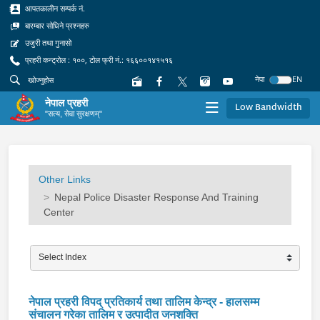
आपतकालीन सम्पर्क नं.
बारम्बार सोधिने प्रश्नहरु
उजुरी तथा गुनासो
प्रहरी कन्ट्रोल : १००, टोल फ्री नं.: १६६००१४१५१६
नेपा
EN
नेपाल प्रहरी
Low Bandwidth
"सत्य, सेवा सुरक्षणम्"
Other Links
Nepal Police Disaster Response And Training
Center
नेपाल प्रहरी विपद् प्रतिकार्य तथा तालिम केन्द्र - हालसम्म
संचालन गरेका तालिम र उत्पादीत जनशक्ति