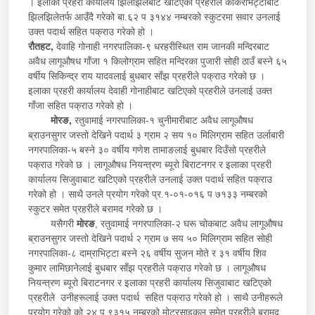
। इलाका प्रहरी कार्यालय झिलझिलेबाट खटिएको प्रहरीले काँकरभिट्टाबाट
झिलझिलेतर्फ आउँदै गरेको बा.६२ प ३१४४ नम्बरको स्कुटरमा सवार उनलाई
उक्त पदार्थ सहित पक्राउ गरेको हो ।
रौतहट,
देवाहि गोनाही नगरपालिका-९ धरहरीस्थित राम जानकी मन्दिरबाट
अवैध लागूऔषध गाँजा १ किलोग्राम सहित मन्दिरका पुजारी सोही ठाउँ बस्ने ६५
वर्षीय सिकिन्द्र राय यादवलाई बुधबार साँझ प्रहरीले पक्राउ गरेको छ ।
इलाका प्रहरी कार्यालय देवाही गोनाहीबाट खटिएको प्रहरीले उनलाई उक्त
गाँजा सहित पक्राउ गरेको हो ।
मोरङ,
रतुवामाई नगरपालिका-१ चुनीमारीबाट अवैध लागूऔषध
ब्राउनसुगर जस्तो देखिने पदार्थ ३ ग्राम २ सय १० मिलिग्राम सहित उर्लाबारी
नगरपालिका-५ बस्ने ३० वर्षीय गणेश तामाङलाई बुधबार दिउँसो प्रहरीले
पक्राउ गरेको छ । लागूऔषध नियन्त्रण ब्यूरो बिराटनगर र इलाका प्रहरी
कार्यालय सिजुवाबाट खटिएको प्रहरीले उनलाई उक्त पदार्थ सहित पक्राउ
गरेको हो । साथै उनले प्रयोग गरेको प्र.१-०१-०१६ प ७१३३ ‍नम्बरको
स्कुटर समेत प्रहरीले बरामद गरेको छ ।
यसैगरी
मोरङ
, रतुवामाई नगरपालिका-२ घरू चोकबाट अवैध लागूऔषध
ब्राउनसुगर जस्तो देखिने पदार्थ २ ग्राम ७ सय ५० मिलिग्राम सहित सोही
नगरपालिका-८ दाम्राभिट्टा बस्ने २६ वर्षीय सुजन मोते र ३१ वर्षीय शिव
कुमार लामिछानेलाई बुधबार साँझ प्रहरीले पक्राउ गरेको छ । लागूऔषध
नियन्त्रण ब्यूरो बिराटनगर र इलाका प्रहरी कार्यालय सिजुवाबाट खटिएको
प्रहरीले उनीहरूलाई उक्त पदार्थ सहित पक्राउ गरेको हो । साथै उनीहरूले
प्रयोग गरेको को.२४ प ९३१५ नम्बरको मोटरसाइकल समेत प्रहरीले बरामद