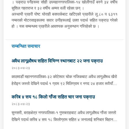
। पक्राउ पर्नेहरूमा सोही उपमहानगरपालिका-१४ खोलीगाउँ बस्ने ३४ वर्षीय
सुशिल गहतराज र ३२ वर्षीय अम्मर वली रहेका छन् ।
अस्थायी प्रहरी पोष्ट घोराही बसपार्कबाट खटिएको प्रहरीले लु.८० प ६३११
नम्बरको मोटरसाइकलमा सवार उनीहरूलाई उक्त पदार्थ सहित पक्राउ गरेको
हो । यस सम्बन्धमा प्रहरीले आवश्यक अनुसन्धान गरिरहेको छ ।
सम्बन्धित समाचार
अवैध लागूऔषध सहित विभिन्न स्थानबाट २२ जना पक्राउ
२०८३-०४-२३
काठमाडौं महानगरपालिका-३२ कोटेश्वर चोक नजिकबाट अवैध लागूऔषध खैरो
हेरोइन जस्तो देखिने पदार्थ १ ग्राम ९२ मिलिग्राम र नगद २४ हजार रूपैयाँ
सहित भक्तपुर मध्यपुर थिमी नगरपालिका-१ घर भएका ३१ वर्षीय अशिम श्रेष्ठ
करिब ४ सय १८ किलो गाँजा सहित चार जना पक्राउ
समेत २ जनालाई शुक्रबार बेलुकी प्रहरीले पक्राउ गरेको छ । प्रहरी प्रभाग
कोटेश्वरबाट खटिएको प्रहरीले उनीहरूलाई उक्त पदार्थ सहित पक्राउ गरेको
२०८३-०४-२३
हो । बाँके, नेपालगंज उपमहानगरपालिका-४ बाईपासबाट अवैध लागूऔषध
सुनसरी, बराहक्षेत्र नगरपालिका-१ गुप्तबराहबाट अवैध लागूऔषध गाँजा जस्तो
ब्राउनसुगर जस्तो देखिने पदार्थ ५ सय ४० मिलिग्राम सहित जाजरकोट
देखिने पदार्थ करिब ४ सय १८ किलोग्राम सहित ४ जनालाई शनिबार बिहान
नलगाड नगरपालिका-७ बस्ने २० वर्षीय सर्जन परियारलाई शुक्रबार दिउँसो
प्रहरीले पक्राउ गरेको छ । पक्राउ पर्नेहरूमा धरान उपमहानगरपालिका-१३