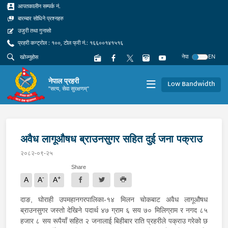
आपतकालीन सम्पर्क नं.
बारम्बार सोधिने प्रश्नहरु
उजुरी तथा गुनासो
प्रहरी कन्ट्रोल : १००, टोल फ्री नं.: १६६००१४१५१६
नेपा
EN
नेपाल प्रहरी
Low Bandwidth
"सत्य, सेवा सुरक्षणम्"
अवैध लागूऔषध ब्राउनसुगर सहित दुई जना पक्राउ
२०८२-०९-२५
Share
-
+
A
A
A
दाङ, घोराही उपमहानगरपालिका-१४ मिलन चोकबाट अवैध लागूऔषध
ब्राउनसुगर जस्तो देखिने पदार्थ ४७ ग्राम ६ सय ७० मिलिग्राम र नगद ८५
हजार ८ सय रूपैयाँ सहित २ जनालाई बिहीबार राति प्रहरीले पक्राउ गरेको छ