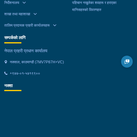
निर्देशनालय
पहिचान नखुलेका शवहरू र हराएका
मानिसहरुको विवरणहरु
शाखा तथा महाशाखा
तालिम प्रदायक प्रहरी कार्यालयहरू
सम्पर्कको लागि
नेपाल प्रहरी प्रधान कार्यालय
नक्साल, काठमाण्डौ (7MV7P87H+VC)
+९७७-०१-५७१९९००
नक्शा