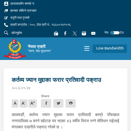
आपतकालीन सम्पर्क नं.
बारम्बार सोधिने प्रश्नहरु
उजुरी तथा गुनासो
प्रहरी कन्ट्रोल : १००, टोल फ्री नं.: १६६००१४१५१६
नेपा
EN
नेपाल प्रहरी
Low Bandwidth
"सत्य, सेवा सुरक्षणम्"
कर्तव्य ज्यान मुद्दाका फरार प्रतिवादी पक्राउ
२०८३-०१-२४
Share
-
+
A
A
A
काठमाडौं, कर्तव्य ज्यान मुद्दाका फरार प्रतिवादी काभ्रे पाँचखाल
नगरपालिका-७ बस्ने खोटाङ घर भएका ४३ वर्षीय धिरज भन्ने मोतिधन राईलाई
मंगलबार प्रहरीले पक्राउ गरेको छ ।