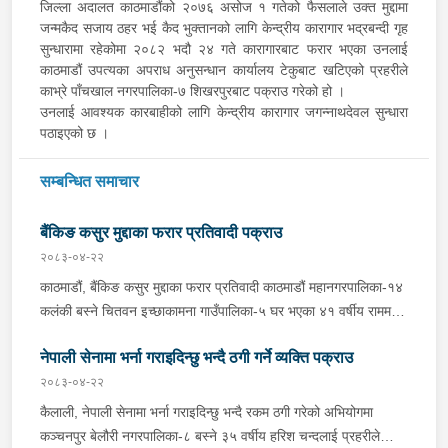
जिल्ला अदालत काठमाडौंको २०७६ असोज १ गतेको फैसलाले उक्त मुद्दामा
जन्मकैद सजाय ठहर भई कैद भुक्तानको लागि केन्द्रीय कारागार भद्रबन्दी गृह
सुन्धारामा रहेकोमा २०८२ भदौ २४ गते कारागारबाट फरार भएका उनलाई
काठमाडौं उपत्यका अपराध अनुसन्धान कार्यालय टेकुबाट खटिएको प्रहरीले
काभ्रे पाँचखाल नगरपालिका-७ शिखरपुरबाट पक्राउ गरेको हो ।
उनलाई आवश्यक कारबाहीको लागि केन्द्रीय कारागार जगन्नाथदेवल सुन्धारा
पठाइएको छ ।
सम्बन्धित समाचार
बैंकिङ कसुर मुद्दाका फरार प्रतिवादी पक्राउ
२०८३-०४-२२
काठमाडौं, बैंकिङ कसुर मुद्दाका फरार प्रतिवादी काठमाडौं महानगरपालिका-१४
कलंकी बस्ने चितवन इच्छाकामना गाउँपालिका-५ घर भएका ४१ वर्षीय राममणी
त्रिपाठीलाई बुधबार प्रहरीले पक्राउ गरेको छ । जिल्ला अदालत
नेपाली सेनामा भर्ना गराइदिन्छु भन्दै ठगी गर्ने व्यक्ति पक्राउ
काठमाडौंको २०८२ असार १० गतेको फैसला उक्त मुद्दामा ७३ हजार ३ सय
९० रूपैयाँ जरिवाना, ५ दिन कैद र क्षतिपूर्ति बापत २ हजार ९ सय ३६ रूपैयाँ
२०८३-०४-२२
पीडित राहत कोषमा जम्मा गराउने ठहर भई फरार रहेका उनलाई काठमाडौं
कैलाली, नेपाली सेनामा भर्ना गराइदिन्छु भन्दै रकम ठगी गरेको अभियोगमा
उपत्यका अपराध अनुसन्धान कार्यालय टेकुबाट खटिएको प्रहरीले काठमाडौं
कञ्चनपुर बेलौरी नगरपालिका-८ बस्ने ३५ वर्षीय हरिश चन्दलाई प्रहरीले