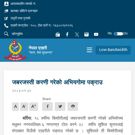
आपतकालीन सम्पर्क नं.
बारम्बार सोधिने प्रश्नहरु
उजुरी तथा गुनासो
प्रहरी कन्ट्रोल : १००, टोल फ्री नं.: १६६००१४१५१६
नेपा
EN
नेपाल प्रहरी
Low Bandwidth
"सत्य, सेवा सुरक्षणम्"
जबरजस्ती करणी गरेको अभियगोमा पक्राउ
२०८३-०१-३०
Share
-
+
A
A
A
बर्दिया
, १८ वर्षीया किशोरीलाई जबरजस्ती करणी गरेको अभियोगमा
मधुबन नगरपालिका-६ गणतन्त्र टोल बस्ने २८ वर्षीय सुशिल सुनारलाई
मंगलबार दिउँसो प्रहरीले पक्राउ गरेको छ । सुशिलले ती किशोरीलाई