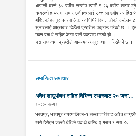
धापासी बस्ने ३० वर्षीय सन्तोष खाती र २६ वर्षीय सागर श
नम्बरको हायसमा सवार उनीहरूलाई उक्त लागूऔषध सहित फे
बाँके,
कोहलपुर नगरपालिका-९ पिपिरीस्थित डोको कटेजबाट अव
सुनारलाई आइतबार दिउँसो प्रहरीले पक्राउ गरेको छ । इल
उक्त पदार्थ सहित फेला पारी पक्राउ गरेको हो ।
यस सम्बन्धमा प्रहरीले आवश्यक अनुसन्धान गरिरहेको छ ।
सम्बन्धित समाचार
अवैध लागूऔषध सहित विभिन्न स्थानबाट २० जना
२०८३-०४-२२
पक्राउ
भक्तपुर, भक्तपुर नगरपालिका-१ सल्लाघारीबाट अवैध लागू
खैरो हेरोइन जस्तो देखिने पदार्थ करिब ३ ग्राम ३ सय ४०
मिलिग्राम सहित ललितपुर गोदावरी नगरपालिका-३ टौखेल बस