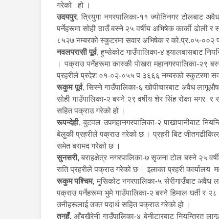
गरेको हो ।
उदयपुर
, त्रियुगा नगरपालिका-११ ज्योतिनगर टोलबाट अवैध
पर्नेहरूमा सोही ठाउँ बस्ने २५ वर्षीय अभिषेक कार्की ढोल
८५२७ नम्बरको स्कुटरमा सवार अभिषेक र को.प्र.०५-००२ 
नवलपरासी पूर्व
, हुप्सेकोट गाउँपालिका-४ झ्यालबासबाट नियन
। पक्राउ पर्नेहरूमा कास्की पोखरा महानगरपालिका-२९ बस्न
प्रहरीले प्रदेश ०१-०२-०५५ प ३६६६ नम्बरको स्कुटरमा 
रूकुम पूर्व
, सिस्ने गाउँपालिका-६ खोपीचारबाट अवैध लागूऔषध
सोही गाउँपालिका-२ बस्ने २९ वर्षीय शेर सिंह रोका मगर र स
सहित पक्राउ गरेको हो ।
रूपन्देही
, बुटवल उपमहानगरपालिका-२ पाखापानीबाट नियन्त्र
बेलुकी प्रहरीले पक्राउ गरेको छ । प्रहरी बिट जीतगढीकि
समेत बरामद गरेको छ ।
सुनसरी,
बराहक्षेत्र नगरपालिका-७ सृजना टोल बस्ने २५ वर्
राति प्रहरीले पक्राउ गरेको छ । इलाका प्रहरी कार्यालय म
रूकुम पश्‍चिम
, मुसिकोट नगरपालिका-५ सेरीगाउँबाट अवैध ल
पक्राउ पर्नेहरूमा भुमे गाउँपालिका-२ बस्ने हिमाल घर्ती 
उनीहरूलाई उक्त पदार्थ सहित पक्राउ गरेको हो ।
तनहुँ,
आँबुखैरेनी गाउँपालिका-४ बेनीटारबाट नियन्त्रित ला