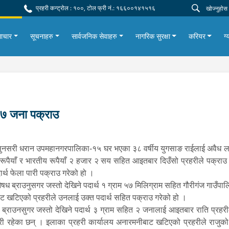
प्रहरी कन्ट्रोल : १००, टोल फ्री नं.: १६६००१४१५१६
ाचार
सूचनाहरु
सार्वजनिक सेवाहरु
नागरिक सुरक्षा
करियर
ग्
१७ जना पक्राउ
ुनसरी धरान उपमहानगरपालिका-१५ घर भएका ३८ वर्षीय युगसाङ राईलाई अवैध लाग
ैयाँ र भारतीय रूपैयाँ २ हजार २ सय सहित आइतबार दिउँसो प्रहरीले पक्राउ ग
ार्थ फेला पारी पक्राउ गरेको हो ।
षध ब्राउनुसगर जस्तो देखिने पदार्थ १ ग्राम ५७ मिलिग्राम सहित गौरीगंज गाउँप
बाट खटिएको प्रहरीले उनलाई उक्त पदार्थ सहित पक्राउ गरेको हो ।
्राउनसुगर जस्तो देखिने पदार्थ ३ ग्राम सहित २ जनालाई आइतबार राति प्रहरीले
ौधरी रहेका छन् । इलाका प्रहरी कार्यालय अनारमनीबाट खटिएको प्रहरीले राजुको