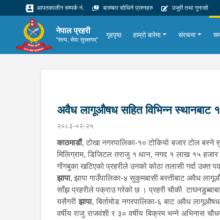
आपतकालीन सम्पर्क नं.
बारम्बार सोधिने प्रश्नहरु
उजुरी तथा गुनासो
नेपाल प्रहरी
गृहपृष्ठ
हाम्रो बारेमा
संरचना
सम
"सत्य, सेवा सुरक्षणम्"
अवैध लागूऔषध सहित विभिन्न स्थानबाट 
२०८३-०२-२५
काठमाडौं
, टोखा नगरपालिका-१० टोकियो बजार टोल बस्ने स
मिलिग्राम, डिजिटल तराजु १ थान, नगद १ लाख १५ हजार रूप
गोंगबुका खटिएको प्रहरीले उनको कोठा तलासी गर्दा उक्त पद
झापा
, झापा गाउँपालिका-४ सुकुमबासी बस्तीबाट अवैध लागूऔ
साँझ प्रहरीले पक्राउ गरेको छ । प्रहरी चौकी टाघनडुब्बा
यसैगरी
झापा
, बिर्तामोड नगरपालिका-६ बाट अवैध लागूऔषध ब
वर्षीय राजु राजवंशी र ३० वर्षीय बिक्रम भन्ने अभिनास च