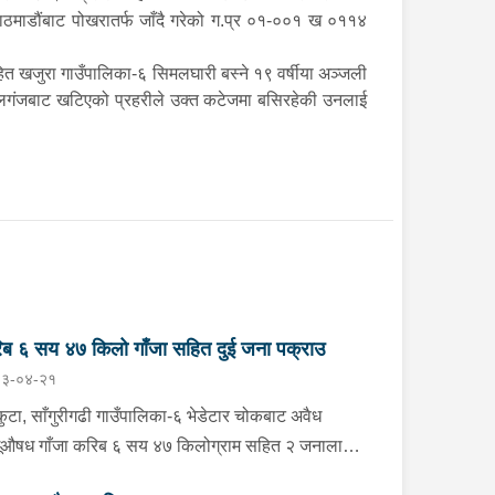
 काठमाडौंबाट पोखरातर्फ जाँदै गरेको ग.प्र ०१-००१ ख ०११४
त खजुरा गाउँपालिका-६ सिमलघारी बस्ने १९ वर्षीया अञ्जली
पालगंजबाट खटिएको प्रहरीले उक्त कटेजमा बसिरहेकी उनलाई
ब ६ सय ४७ किलो गाँजा सहित दुई जना पक्राउ
३-०४-२१
ुटा, साँगुरीगढी गाउँपालिका-६ भेडेटार चोकबाट अवैध
ूऔषध गाँजा करिब ६ सय ४७ किलोग्राम सहित २ जनालाई
ीबार बिहान प्रहरीले पक्राउ गरेको छ । पक्राउ पर्नेहरूमा