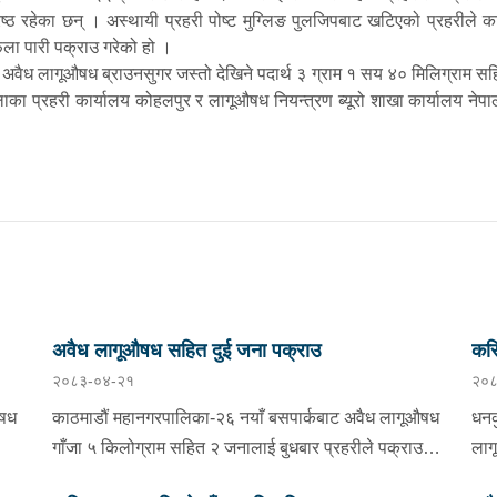
्रेष्ठ रहेका छन् । अस्थायी प्रहरी पोष्ट मुग्लिङ पुलजिपबाट खटिएको प्रहरीले
ला पारी पक्राउ गरेको हो ।
ैध लागूऔषध ब्राउनसुगर जस्तो देखिने पदार्थ ३ ग्राम १ सय ४० मिलिग्राम सहि
ाका प्रहरी कार्यालय कोहलपुर र लागूऔषध नियन्त्रण ब्यूरो शाखा कार्यालय ने
अवैध लागूऔषध सहित दुई जना पक्राउ
करि
२०८३-०४-२१
२०८
औषध
काठमाडौं महानगरपालिका-२६ नयाँ बसपार्कबाट अवैध लागूऔषध
धनक
गाँजा ५ किलोग्राम सहित २ जनालाई बुधबार प्रहरीले पक्राउ
लाग
्ने
गरेको छ । पक्राउ पर्नहरूमा भारत उत्तर प्रदेश लुधियाना ठेगाना
बिह