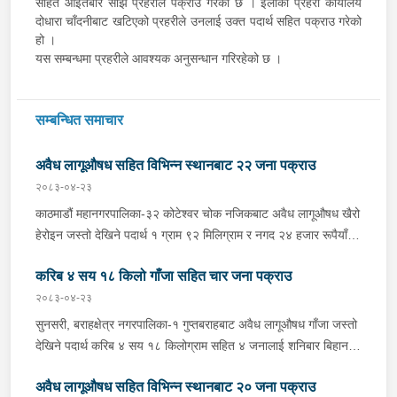
सहित आइतबार साँझ प्रहरीले पक्राउ गरेको छ । इलाका प्रहरी कार्यालय
दोधारा चाँदनीबाट खटिएको प्रहरीले उनलाई उक्त पदार्थ सहित पक्राउ गरेको
हो ।
यस सम्बन्धमा प्रहरीले आवश्यक अनुसन्धान गरिरहेको छ ।
सम्बन्धित समाचार
अवैध लागूऔषध सहित विभिन्न स्थानबाट २२ जना पक्राउ
२०८३-०४-२३
काठमाडौं महानगरपालिका-३२ कोटेश्वर चोक नजिकबाट अवैध लागूऔषध खैरो
हेरोइन जस्तो देखिने पदार्थ १ ग्राम ९२ मिलिग्राम र नगद २४ हजार रूपैयाँ
सहित भक्तपुर मध्यपुर थिमी नगरपालिका-१ घर भएका ३१ वर्षीय अशिम श्रेष्ठ
करिब ४ सय १८ किलो गाँजा सहित चार जना पक्राउ
समेत २ जनालाई शुक्रबार बेलुकी प्रहरीले पक्राउ गरेको छ । प्रहरी प्रभाग
कोटेश्वरबाट खटिएको प्रहरीले उनीहरूलाई उक्त पदार्थ सहित पक्राउ गरेको
२०८३-०४-२३
हो । बाँके, नेपालगंज उपमहानगरपालिका-४ बाईपासबाट अवैध लागूऔषध
सुनसरी, बराहक्षेत्र नगरपालिका-१ गुप्तबराहबाट अवैध लागूऔषध गाँजा जस्तो
ब्राउनसुगर जस्तो देखिने पदार्थ ५ सय ४० मिलिग्राम सहित जाजरकोट
देखिने पदार्थ करिब ४ सय १८ किलोग्राम सहित ४ जनालाई शनिबार बिहान
नलगाड नगरपालिका-७ बस्ने २० वर्षीय सर्जन परियारलाई शुक्रबार दिउँसो
प्रहरीले पक्राउ गरेको छ । पक्राउ पर्नेहरूमा धरान उपमहानगरपालिका-१३
प्रहरीले पक्राउ गरेको छ । अस्थायी प्रहरी पोष्ट बसपार्कबाट खटिएको
अवैध लागूऔषध सहित विभिन्न स्थानबाट २० जना पक्राउ
बस्ने ३४ वर्षीय थमन राई, ओखलढुंगा मानेभन्ज्याङ गाउँपालिका-५ बस्ने २२