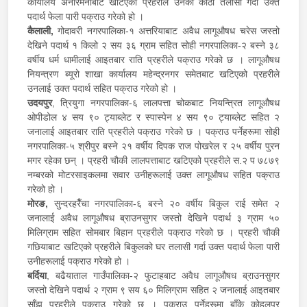
कार्यालय अनारमनीबाट खटिएको प्रहरीले उनको कोठा तलासी गर्दा उक्त
पदार्थ फेला पारी पक्राउ गरेको हो ।
कैलाली,
गोदावरी नगरपालिका-१ अत्तरियाबाट अवैध लागूऔषध चरेस जस्तो
देखिने पदार्थ १ किलो २ सय ३६ ग्राम सहित सोही नगरपालिका-२ बस्ने ३८
वर्षीय धर्म धामीलाई आइतबार राति प्रहरीले पक्राउ गरेको छ । लागूऔषध
नियन्त्रण ब्यूरो शाखा कार्यालय महेन्द्रनगर समेतबाट खटिएको प्रहरीले
उनलाई उक्त पदार्थ सहित पक्राउ गरेको हो ।
उदयपुर
, त्रियुगा नगरपालिका-६ लालपत्ता चोकबाट नियन्त्रित लागूऔषध
ओपीडोल ४ सय ९० ट्याब्लेट र स्पास्पेन ४ सय ९० ट्याब्लेट सहित २
जनालाई आइतबार राति प्रहरीले पक्राउ गरेको छ । पक्राउ पर्नेहरूमा सोही
नगरपालिका-५ श्रीपुर बस्ने २१ वर्षीय दिपक राज पोखरेल र २५ वर्षीय पुरन
मगर रहेका छन् । प्रहरी चौकी लालपत्ताबाट खटिएको प्रहरीले स.२ प ७८७९
नम्बरको मोटरसाइकलमा सवार उनीहरूलाई उक्त लागूऔषध सहित पक्राउ
गरेको हो ।
मोरङ,
सुन्दरहरैँचा नगरपालिका-६ बस्ने २० वर्षीय बिकुल राई समेत २
जनालाई अवैध लागूऔषध ब्राउनसुगर जस्तो देखिने पदार्थ ३ ग्राम ५०
मिलिग्राम सहित सोमबार बिहान प्रहरीले पक्राउ गरेको छ । प्रहरी चौकी
गछियाबाट खटिएको प्रहरीले बिकुलको घर तलासी गर्दा उक्त पदार्थ फेला पारी
उनीहरूलाई पक्राउ गरेको हो ।
बर्दिया
, बढैयाताल गाउँपालिका-२ फुटाहबाट अवैध लागूऔषध ब्राउनसुगर
जस्तो देखिने पदार्थ २ ग्राम ९ सय ६० मिलिग्राम सहित २ जनालाई आइतबार
साँझ प्रहरीले पक्राउ गरेको छ । पक्राउ पर्नेहरूमा बाँके कोहलपुर