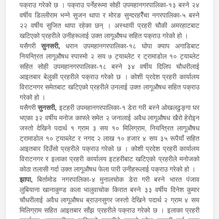
पक्राउ गरेको छ । पक्राउ पर्नेहरूमा सोही उपमहानगरपालिका-१३ बस्ने २४
वर्षीय डिल्लीराम भन्ने सुजन थापा र मोरङ सुन्दरहरैँचा नगरपालिका-५ बस्ने
२२ वर्षीय सुजित थापा रहेका छन् । अस्थायी प्रहरी चौकी अमरहाटबाट
खटिएको प्रहरीले उनीहरूलाई उक्त लागूऔषध सहित पक्राउ गरेको हो ।
यसैगरी
सुनसरी,
धरान उपमहानगरपालिका-१८ घोपा क्याप अगाडिबाट
नियन्त्रित लागूऔषध स्पास्मो २ सय ७ ट्याब्लेट र ट्रामाडोल १० ट्याब्लेट
सहित सोही उपमहानगरपालिका-१८ बस्ने ३४ वर्षीय दिलिप चौधरीलाई
आइतबार बेलुकी प्रहरीले पक्राउ गरेको छ । कोशी प्रदेश प्रहरी कार्यालय
विराटनगर समेतबाट खटिएको प्रहरीले उनलाई उक्त लागूऔषध सहित पक्राउ
गरेको हो ।
यसैगरी
सुनसरी,
इटहरी उपमहानगरपालिका-१ डेरा गरी बस्ने ओखलढुङ्गा घर
भएका ३२ वर्षीय मनोज काफ्ले समेत २ जनालाई अवैध लागूऔषध खैरो हेरोइन
जस्तो देखिने पदार्थ १ ग्राम ३ सय १० मिलिग्राम, नियन्त्रित लागूऔषध
ट्रामाडोल १० ट्याब्लेट र नगद २ लाख १० हजार ४ सय ३५ रूपैयाँ सहित
आइतबार दिउँसो प्रहरीले पक्राउ गरेको छ । कोशी प्रदेश प्रहरी कार्यालय
विराटनगर र इलाका प्रहरी कार्यालय इटहरीबाट खटिएको प्रहरीले मनोजको
कोठा तलासी गर्दा उक्त लागूऔषध फेला पारी उनीहरूलाई पक्राउ गरेको हो ।
झापा,
बिर्तामोड नगरपालिका-४ मुनालचोक डेरा गरी बस्ने भारत पंजाव
लुबियाना खानाकुण्ड कला भालुवाचोक किरात बस्ने ३३ वर्षीय दिनेश कुमार
चौधरीलाई अवैध लागूऔषध ब्राउनसुगर जस्तो देखिने पदार्थ २ ग्राम ४ सय
मिलिग्राम सहित आइतबार साँझ प्रहरीले पक्राउ गरेको छ । इलाका प्रहरी