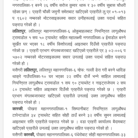
नगरपालिका-९ बस्ने २६ वर्षीय सरोज कुमार थारू र ३० वर्षीय सुबास चौधरी
रहेका छन् । प्रहरी चौकी जमुनी समेतबाट खटिएको प्रहरीले लु.प्र ०१-०१३
प ९६०२ नम्बरको मोटरसाइकलमा सवार उनीहरूलाई उक्त पदार्थ सहित
पक्राउ गरेको हो ।
ललितपुर
, ललितपुर महानगरपालिका-६ ओकुबाहलबाट नियन्त्रित लागूऔषध
ट्रामाडोल १ सय ५० ट्याब्लेट सहित महालक्ष्मी नगरपालिका-४ ईमाडोल बस्ने
सुर्खेत घर भएका १८ वर्षीय किशोरलाई आइतबार दिउँसो प्रहरीले पक्राउ
गरेको छ । प्रहरी प्रभाग मंगलबजारबाट खटिएको प्रहरीले प्र.३ ०२-००६ प
५७०२ नम्बरको मोटरसाइकलमा सवार उनलाई उक्त पदार्थ सहित पक्राउ
गरेको हो ।
यसैगरी
ललितपुर,
ललितपुर महानगरपिका-६ न्हेफ: गल्ली डेरा गरी बस्ने धादिङ
थाक्रे गाउँपालिका-१० घर भएका २२ वर्षीय दोर्जे भन्ने साहिल लामालाई
नियन्त्रित लागूऔषध ट्रामाडोल १ सय ९० ट्याब्लेट र नाइट्राजेपाम २ सय
८० ट्याब्लेट सहित आइतबार दिउँसो प्रहरीले पक्राउ गरेको छ । प्रहरी
प्रभाग मंगलबजारबाट खटिएको प्रहरीले उनलाई उक्त लागूऔषध सहित
पक्राउ गरेको हो ।
कास्की
, पोखरा महानगरपालिका-१ सिम्पानीबाट नियन्त्रित लागूऔषध
टापेन्टाडोल ३४ ट्याब्लेट सहित सोही ठाउँ बस्ने ३२ वर्षीय सुमन लामालाई
आइतबार राति प्रहरीले पक्राउ गरेको छ । वडा प्रहरी कार्यालय बैदामबाट
खटिएको प्रहरीले उनलाई उक्त लागूऔषध सहित पक्राउ गरेको हो ।
यसैगरी
कास्की,
पोखरा महानगरपालिका-६ पंधेरोबाट सोही महानगरपालिका-३३