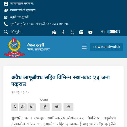
आपतकालीन सम्पर्क नं.
बारम्बार सोधिने प्रश्नहरु
उजुरी तथा गुनासो
प्रहरी कन्ट्रोल : १००, टोल फ्री नं.: १६६००१४१५१६
नेपा
EN
नेपाल प्रहरी
Low Bandwidth
"सत्य, सेवा सुरक्षणम्"
अवैध लागूऔषध सहित विभिन्न स्थानबाट २३ जना
पक्राउ
२०८३-०३-१५
Share
-
+
A
A
A
सुनसरी,
धरान उपमहानगरपालिका-२० ओशोपार्कबाट नियन्त्रित लागूऔषध
ट्रामाडोल १ सय १६ ट्याब्लेट सहित २ जनालाई आइतबार साँझ प्रहरीले