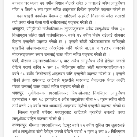
बागमारा घर भएका २७ वर्षीय निशान बोलखे समेत ३ जनालाई अवैध लागूऔषध
गाँजा १ किलो ५ सय ग्राम सहित आइतबार दिउँसो प्रहरीले पक्राउ गरेको छ
। वडा प्रहरी कार्यालय बैदामबाट खटिएको प्रहरीले निशानको कोठा तलासी
गर्दा उक्त गाँजा फेला पारी उनीहरूलाई पक्राउ गरेको हो ।
धनकुटा
, साँगुरीगढी गाउँपालिका-७ लुम्फाजुङबाट अवैध लागूऔषध गाँजा २०
किलोग्राम सहित सोही गाउँपालिका-५ बस्ने २४ वर्षीय बिशेष राईलाई सोमबार
बिहान प्रहरीले पक्राउ गरेको छ । प्रहरी चौकी डाँडाबजारबाट खटिएको
प्रहरीले डाँडाबजारबाट ओख्रेतर्फ जाँदै गरेको बा.६४ प १४३५ नम्बरको
मोटरसाइकलमा सवार उनलाई उक्त गाँजा सहित पक्राउ गरेको हो ।
पर्सा,
वीरगंज महानगरपालिका-१६ बाट अवैध लागूऔषध खैरो हेरोइन जस्तो
देखिने पदार्थ करिब ५ सय ८० मिलिग्राम सहित सोही महानगरपालिका-१२
बस्ने १८ वर्षीय किशोरलाई आइतबार राति प्रहरीले पक्राउ गरेको छ । प्रहरी
चौकी ईनर्वा समेतबाट खटिएको प्रहरीले भारतबाट नेपालतर्फ पैदल आउँदै
गरेका उनलाई उक्त पदार्थ सहित पक्राउ गरेको हो ।
भक्तपुर,
सूर्यविनायक नगरपालिका-८ सिपाडोलबाट नियन्त्रित लागूऔषध
ट्रामाडोल १ सय १८ ट्याब्लेट र अवैध लागूऔषध गाँजा ५५ ग्राम सहित सोही
ठाउँ बस्ने २३ वर्षीय राज थापालाई आइतबार दिउँसो प्रहरीले पक्राउ गरेको छ
। जिल्ला प्रहरी परिसर भक्तपुरबाट खटिएको प्रहरीले उनलाई उक्त
लागूऔषध सहित पक्राउ गरेको हो ।
कञ्चनपुर,
भीमदत्त नगरपालिका-६ ऐटपुर बस्ने २५ वर्षीय सुनिल राम लुहारलाई
अवैध लागूऔषध खैरो हेरोइन जस्तो देखिने पदार्थ १ ग्रम ३ सय ४० मिलिग्राम