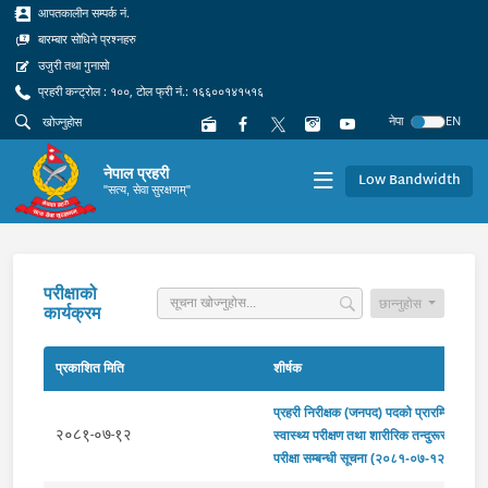
आपतकालीन सम्पर्क नं.
बारम्बार सोधिने प्रश्नहरु
उजुरी तथा गुनासो
प्रहरी कन्ट्रोल : १००, टोल फ्री नं.: १६६००१४१५१६
नेपा
EN
नेपाल प्रहरी
Low Bandwidth
"सत्य, सेवा सुरक्षणम्"
परीक्षाको
छान्नुहोस
कार्यक्रम
प्रकाशित मिति
शीर्षक
प्रहरी निरीक्षक (जनपद) पदको प्रारम्भिक
२०८१-०७-१२
स्वास्थ्य परीक्षण तथा शारीरिक तन्दुरूस्ती
परीक्षा सम्बन्धी सूचना (२०८१-०७-१२)