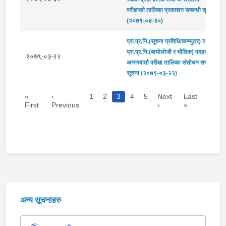
परीक्षाको तालिका प्रकाशन सम्बन्धी सूचना
(२०७९-०४-३०)
प्रा.प्र.नि.(सूचना प्रविधि/कम्प्युटर) र
प्रा.प्र.नि.(बायोलोजी र भौतिक) पदहरूको
२०७९-०३-२२
अन्तरवार्ता परीक्षा तालिका संशोधन सम्बन्धी
सूचना (२०७९-०३-२२)
«
‹
1
2
3
4
5
Next
Last
First
Previous
›
»
अन्य सूचनाहरु