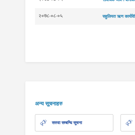
२०७८-०८-०५
सहुलियत ऋण कार्यवि
अन्य सूचनाहरु
सरुवा सम्बन्धि सूचना