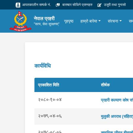
आपतकालीन सम्पर्क नं.
बारम्बार सोधिने प्रश्नहरु
उजुरी तथा गुनासो
नेपाल प्रहरी
गृहपृष्ठ
हाम्रो बारेमा
संरचना
सम
"सत्य, सेवा सुरक्षणम्"
कार्यविधि
प्रकाशित मिति
शीर्षक
२०८०-१०-०४
प्रहरी कल्याण कोष स
२०७९-०४-०६
मुलुकी अपराध (संहित
२०७८-०८-०५
सावधिक जीवन बीमाको