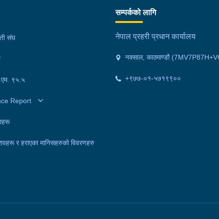
सम्पर्कको लागि
नेपाल प्रहरी प्रधान कार्यालय
मती संघ
नक्साल, काठमाण्डौ (7MV7P87H+V
र
+९७७-०१-५७१९९००
फ.एम. ९५.५
nce Report
ाहरू
शवहरू र हराएका मानिसहरुको विवरणहरु