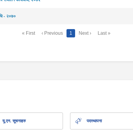
धि - २०७०
« First
‹ Previous
1
Next ›
Last »
यू.एन. सूचनाहरु
पदस्थापना