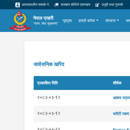
आपतकालीन सम्पर्क नं.
बारम्बार सोधिने प्रश्नहरु
उजुरी तथा गुनासो
नेपाल प्रहरी
गृहपृष्ठ
हाम्रो बारेमा
संरचना
सम
"सत्य, सेवा सुरक्षणम्"
सार्वजनिक खरिद
प्रकाशित मिति
शीर्षक
२०८३-०३-१२
आशय पत्रक
२०८३-०३-१२
धरौटी रकम 
२०८३-०२-२२
Notice F