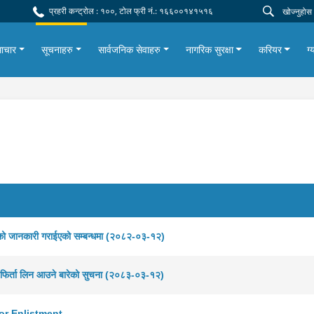
प्रहरी कन्ट्रोल : १००, टोल फ्री नं.: १६६००१४१५१६
ाचार
सूचनाहरु
सार्वजनिक सेवाहरु
नागरिक सुरक्षा
करियर
ग्
ो जानकारी गराईएको सम्बन्धमा (२०८२-०३-१२)
फिर्ता लिन आउने बारेको सुचना (२०८३-०३-१२)
or Enlistment