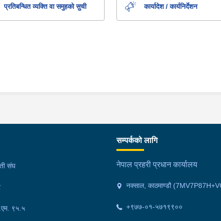
प्रतिबन्धित व्यक्ति वा समुहको सुची
कार्यादेश / कार्यनिर्देशन
सम्पर्कको लागि
नेपाल प्रहरी प्रधान कार्यालय
मती संघ
नक्साल, काठमाण्डौ (7MV7P87H+V
र
+९७७-०१-५७१९९००
फ.एम. ९५.५