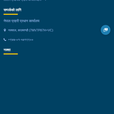
सम्पर्कको लागि
नेपाल प्रहरी प्रधान कार्यालय
नक्साल, काठमाण्डौ (7MV7P87H+VC)
+९७७-०१-५७१९९००
नक्शा