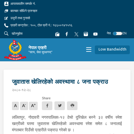
आपतकालीन सम्पर्क नं.
बारम्बार सोधिने प्रश्नहरु
उजुरी तथा गुनासो
प्रहरी कन्ट्रोल : १००, टोल फ्री नं.: १६६००१४१५१६
नेपा
EN
नेपाल प्रहरी
Low Bandwidth
"सत्य, सेवा सुरक्षणम्"
जुवातास खेलिरहेको अवस्थामा ८ जना पक्राउ
२०८०-१२-२८
Share
-
+
A
A
A
ललितपुर, गोदावरी नगरपालिका-१२ ठेचो दुरिखेल बस्ने ३२ वर्षीय रमेश
खत्रीको घरमा जुवातास खेलिरहेको अवस्थामा रमेश समेत ८ जनालाई
मंगलबार दिउँसो प्रहरीले पक्राउ गरेको छ ।