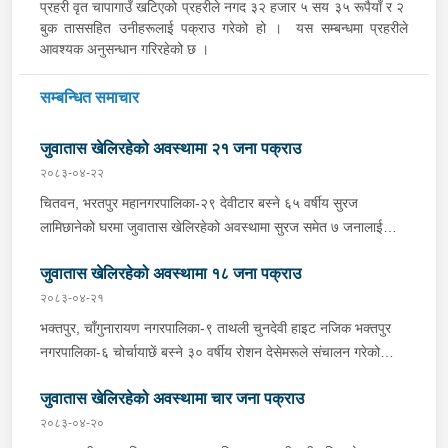
प्रहरी वृत चापागाउँ खटिएको प्रहरीले नगद ३२ हजार ५ सय ३५ रूपैयाँ र २
बुक ताससहित उनीहरूलाई पक्राउ गरेको हो । यस सम्बन्धमा प्रहरीले
आवश्यक अनुसन्धान गरिरहेको छ ।
सम्बन्धित समाचार
जुवातास खेलिरहेको अवस्थामा २१ जना पक्राउ
२०८३-०४-२२
चितवन, भरतपुर महानगरपालिका-२९ देवीटार बस्ने ६५ वर्षीय सुरज
लामिछानेको घरमा जुवातास खेलिरहेको अवस्थामा सुरज समेत ७ जनालाई
बिहीबार दिउँसो प्रहरीले पक्राउ गरेको छ । जिल्ला प्रहरी कार्यालय
जुवातास खेलिरहेको अवस्थामा १८ जना पक्राउ
चितवनबाट खटिएको प्रहरीले उनीहरूलाई नगद १६ हजार २ सय ६५ रूपैयाँ
र ३ बुक तास सहित पक्राउ गरेको हो । यसैगरी चितवन, भरतपुर
२०८३-०४-२१
महानगरपालिका-११ गोर्खालीटोल बस्ने बाला गुरूङको घरमा जुवातास
भक्तपुर, चाँगुनारायण नगरपालिका-९ ताथली चुनदेवी हाइट नजिक भक्तपुर
खेलिरहेको अवस्थामा सोही महानगरपालिका-११ बसेनी बस्ने ५० वर्षीय राजेश
नगरपालिका-६ चोर्चायाछें बस्ने ३० वर्षीय रोशन देसेमरूले संचालन गरेको
गुरूङ समेत ६ जनालाई बिहीबार दिउँसो प्रहरीले पक्राउ गरेको छ । जिल्ला
आरती खाजाघरमा जुवातास खेलिरहेको अवस्थामा रोशन समेत ७ जनालाई गए
प्रहरी कार्यालय चितवनबाट खटिएको प्रहरीले उनीहरूलाई नगद ८७ हजार ६
जुवातास खेलिरहेको अवस्थामा चार जना पक्राउ
राति प्रहरीले पक्राउ गरेको छ । अस्थायी प्रहरी पोष्ट ताथलीबाट खटिएको
सय ७० रूपैयाँ र ४ बुक तास सहित पक्राउ गरेको हो । कञ्चनपुर, भीमदत्त
प्रहरीले उनीहरूलाई नगद १८ हजार ५ सय ५५ रूपैयाँ र ३ बुक तास सहित
२०८३-०४-२०
नगरपालिका-१८ मदन चोकस्थित ४२ वर्षीय देब बहादुर चन्दले संचालन गरेको
पक्राउ गरेको हो । रूपन्देही, बुटवल उपमहानगरपालिका-११ देवीनगर