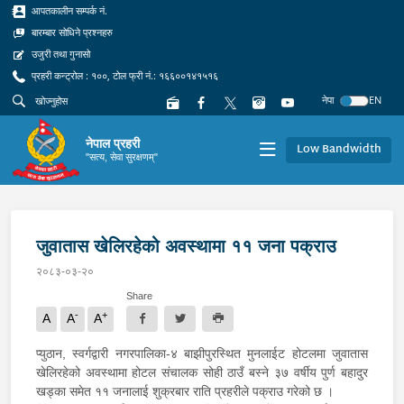
आपतकालीन सम्पर्क नं.
बारम्बार सोधिने प्रश्नहरु
उजुरी तथा गुनासो
प्रहरी कन्ट्रोल : १००, टोल फ्री नं.: १६६००१४१५१६
नेपा
EN
नेपाल प्रहरी
Low Bandwidth
"सत्य, सेवा सुरक्षणम्"
जुवातास खेलिरहेको अवस्थामा ११ जना पक्राउ
२०८३-०३-२०
Share
-
+
A
A
A
प्युठान, स्वर्गद्वारी नगरपालिका-४ बाझीपुरस्थित मुनलाईट होटलमा जुवातास
खेलिरहेको अवस्थामा होटल संचालक सोही ठाउँ बस्ने ३७ वर्षीय पुर्ण बहादुर
खड्का समेत ११ जनालाई शुक्रबार राति प्रहरीले पक्राउ गरेको छ ।