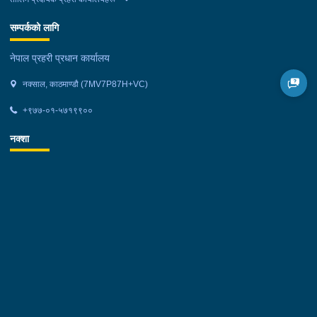
सम्पर्कको लागि
नेपाल प्रहरी प्रधान कार्यालय
नक्साल, काठमाण्डौ (7MV7P87H+VC)
+९७७-०१-५७१९९००
नक्शा