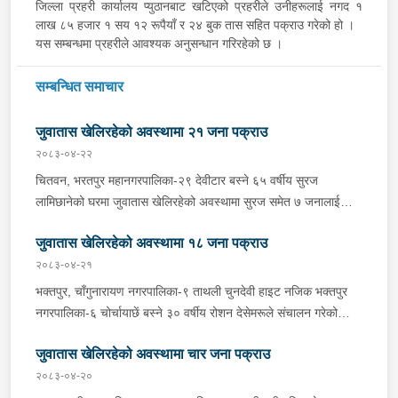
जिल्ला प्रहरी कार्यालय प्युठानबाट खटिएको प्रहरीले उनीहरूलाई नगद १
लाख ८५ हजार १ सय १२ रूपैयाँ र २४ बुक तास सहित पक्राउ गरेको हो ।
यस सम्बन्धमा प्रहरीले आवश्यक अनुसन्धान गरिरहेको छ ।
सम्बन्धित समाचार
जुवातास खेलिरहेको अवस्थामा २१ जना पक्राउ
२०८३-०४-२२
चितवन, भरतपुर महानगरपालिका-२९ देवीटार बस्ने ६५ वर्षीय सुरज
लामिछानेको घरमा जुवातास खेलिरहेको अवस्थामा सुरज समेत ७ जनालाई
बिहीबार दिउँसो प्रहरीले पक्राउ गरेको छ । जिल्ला प्रहरी कार्यालय
जुवातास खेलिरहेको अवस्थामा १८ जना पक्राउ
चितवनबाट खटिएको प्रहरीले उनीहरूलाई नगद १६ हजार २ सय ६५ रूपैयाँ
र ३ बुक तास सहित पक्राउ गरेको हो । यसैगरी चितवन, भरतपुर
२०८३-०४-२१
महानगरपालिका-११ गोर्खालीटोल बस्ने बाला गुरूङको घरमा जुवातास
भक्तपुर, चाँगुनारायण नगरपालिका-९ ताथली चुनदेवी हाइट नजिक भक्तपुर
खेलिरहेको अवस्थामा सोही महानगरपालिका-११ बसेनी बस्ने ५० वर्षीय राजेश
नगरपालिका-६ चोर्चायाछें बस्ने ३० वर्षीय रोशन देसेमरूले संचालन गरेको
गुरूङ समेत ६ जनालाई बिहीबार दिउँसो प्रहरीले पक्राउ गरेको छ । जिल्ला
आरती खाजाघरमा जुवातास खेलिरहेको अवस्थामा रोशन समेत ७ जनालाई गए
प्रहरी कार्यालय चितवनबाट खटिएको प्रहरीले उनीहरूलाई नगद ८७ हजार ६
जुवातास खेलिरहेको अवस्थामा चार जना पक्राउ
राति प्रहरीले पक्राउ गरेको छ । अस्थायी प्रहरी पोष्ट ताथलीबाट खटिएको
सय ७० रूपैयाँ र ४ बुक तास सहित पक्राउ गरेको हो । कञ्चनपुर, भीमदत्त
प्रहरीले उनीहरूलाई नगद १८ हजार ५ सय ५५ रूपैयाँ र ३ बुक तास सहित
२०८३-०४-२०
नगरपालिका-१८ मदन चोकस्थित ४२ वर्षीय देब बहादुर चन्दले संचालन गरेको
पक्राउ गरेको हो । रूपन्देही, बुटवल उपमहानगरपालिका-११ देवीनगर