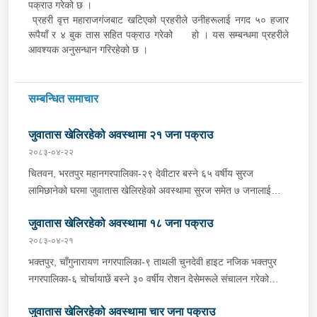
पक्राउ गरेको छ ।
प्रहरी वृत्त महाराजगंजबाट खटिएको प्रहरीले उनीहरूलाई नगद ५० हजार
रूपैयाँ र ४ बुक तास सहित पक्राउ गरेको हो । यस सम्बन्धमा प्रहरीले
आवश्यक अनुसन्धान गरिरहेको छ ।
सम्बन्धित समाचार
जुवातास खेलिरहेको अवस्थामा २१ जना पक्राउ
२०८३-०४-२२
चितवन, भरतपुर महानगरपालिका-२९ देवीटार बस्ने ६५ वर्षीय सुरज
लामिछानेको घरमा जुवातास खेलिरहेको अवस्थामा सुरज समेत ७ जनालाई
बिहीबार दिउँसो प्रहरीले पक्राउ गरेको छ । जिल्ला प्रहरी कार्यालय
जुवातास खेलिरहेको अवस्थामा १८ जना पक्राउ
चितवनबाट खटिएको प्रहरीले उनीहरूलाई नगद १६ हजार २ सय ६५ रूपैयाँ
र ३ बुक तास सहित पक्राउ गरेको हो । यसैगरी चितवन, भरतपुर
२०८३-०४-२१
महानगरपालिका-११ गोर्खालीटोल बस्ने बाला गुरूङको घरमा जुवातास
भक्तपुर, चाँगुनारायण नगरपालिका-९ ताथली चुनदेवी हाइट नजिक भक्तपुर
खेलिरहेको अवस्थामा सोही महानगरपालिका-११ बसेनी बस्ने ५० वर्षीय राजेश
नगरपालिका-६ चोर्चायाछें बस्ने ३० वर्षीय रोशन देसेमरूले संचालन गरेको
गुरूङ समेत ६ जनालाई बिहीबार दिउँसो प्रहरीले पक्राउ गरेको छ । जिल्ला
आरती खाजाघरमा जुवातास खेलिरहेको अवस्थामा रोशन समेत ७ जनालाई गए
प्रहरी कार्यालय चितवनबाट खटिएको प्रहरीले उनीहरूलाई नगद ८७ हजार ६
जुवातास खेलिरहेको अवस्थामा चार जना पक्राउ
राति प्रहरीले पक्राउ गरेको छ । अस्थायी प्रहरी पोष्ट ताथलीबाट खटिएको