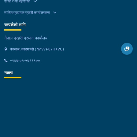
शाखा तथा महाशाखा
गरेको हो । यस सम्बन्धमा प्रहरीले आवश्यक अनुसन्धान गरिरहेको छ ।
तालिम प्रदायक प्रहरी कार्यालयहरू
सम्पर्कको लागि
नेपाल प्रहरी प्रधान कार्यालय
नक्साल, काठमाण्डौ (7MV7P87H+VC)
+९७७-०१-५७१९९००
नक्शा