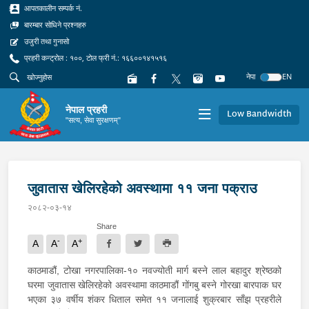
आपतकालीन सम्पर्क नं.
बारम्बार सोधिने प्रश्नहरु
उजुरी तथा गुनासो
प्रहरी कन्ट्रोल : १००, टोल फ्री नं.: १६६००१४१५१६
नेपा
EN
नेपाल प्रहरी
Low Bandwidth
"सत्य, सेवा सुरक्षणम्"
जुवातास खेलिरहेको अवस्थामा ११ जना पक्राउ
२०८२-०३-१४
Share
-
+
A
A
A
काठमाडौं, टोखा नगरपालिका-१० नवज्योती मार्ग बस्ने लाल बहादुर श्रेष्ठको
घरमा जुवातास खेलिरहेको अवस्थामा काठमाडौं गोंगबु बस्ने गोरखा बारपाक घर
भएका ३७ वर्षीय शंकर धिताल समेत ११ जनालाई शुक्रबार साँझ प्रहरीले