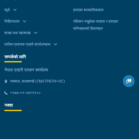
व्यूरो
हराएका बालबालिकाहरू
निर्देशनालय
पहिचान नखुलेका शवहरू र हराएका
मानिसहरुको विवरणहरु
शाखा तथा महाशाखा
तालिम प्रदायक प्रहरी कार्यालयहरू
सम्पर्कको लागि
नेपाल प्रहरी प्रधान कार्यालय
नक्साल, काठमाण्डौ (7MV7P87H+VC)
+९७७-०१-५७१९९००
नक्शा