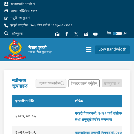
आपतकालीन सम्पर्क नं.
बारम्बार सोधिने प्रश्नहरु
उजुरी तथा गुनासो
प्रहरी कन्ट्रोल : १००, टोल फ्री नं.: १६६००१४१५१६
नेपा
EN
नेपाल प्रहरी
Low Bandwidth
"सत्य, सेवा सुरक्षणम्"
नवीनतम
फिल्टर खाली गर्नुहोस्
छान्नुहोस
सूचनाहरु
प्रकाशित मिति
शीर्षक
प्रहरी नियमावली, २०७१ नवौं संशोधन
२०७९-०४-०६
तथा अनुसूची हेरफेर सम्बन्धमा
२०७९-०२-०९
बालबालिका सम्बन्धी नियमावली, २०७८