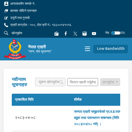
आपतकालीन सम्पर्क नं.
बारम्बार सोधिने प्रश्नहरु
उजुरी तथा गुनासो
प्रहरी कन्ट्रोल : १००, टोल फ्री नं.: १६६००१४१५१६
नेपा
EN
नेपाल प्रहरी
Low Bandwidth
"सत्य, सेवा सुरक्षणम्"
नवीनतम
फिल्टर खाली गर्नुहोस्
छान्नुहोस
सूचनाहरु
प्रकाशित मिति
शीर्षक
जनपद प्रहरी समूहतर्फको प्र.व.ह.पदमा
२०८३-०४-०८
बढुवा तथा पदस्थापन सम्बन्धमा (मिति
२०८३/०४/०८ गते) ।