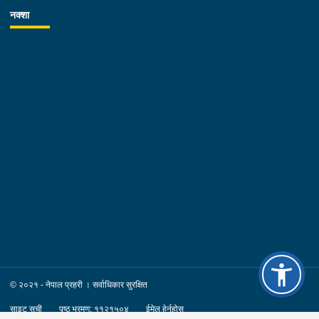
नक्शा
© २०२१ - नेपाल प्रहरी । सर्वाधिकार सुरक्षित
साइट सूची
पृष्ठ भ्रमण: ११२१५०४
ईमेल हेर्नुहोस्