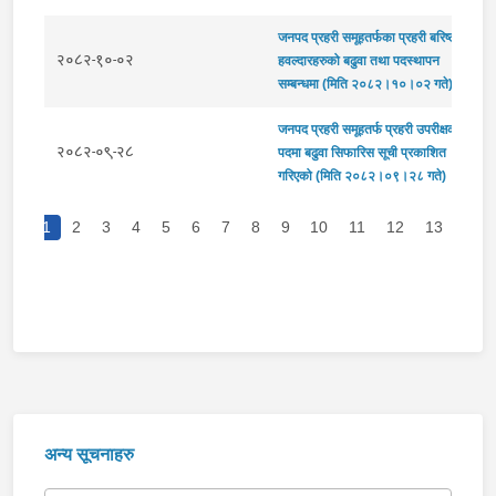
जनपद प्रहरी समूहतर्फका प्रहरी बरिष्ठ
२०८२-१०-०२
हवल्दारहरुको बढुवा तथा पदस्थापन
सम्बन्धमा (मिति २०८२।१०।०२ गते) ।
जनपद प्रहरी समूहतर्फ प्रहरी उपरीक्षक
२०८२-०९-२८
पदमा बढुवा सिफारिस सूची प्रकाशित
गरिएको (मिति २०८२।०९।२८ गते) ।
1
2
3
4
5
6
7
8
9
10
11
12
13
14
ous
अन्य सूचनाहरु